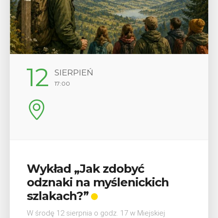
29
SIERPIEŃ
08:00 - 18:00
V Turniej Myślimira.
Mieszczanie i rzemieślnicy
W ostatni weekend wakacji, czyli 29-30 sierpnia w
Myślenicach odbędzie się piąta edycja Turnieju