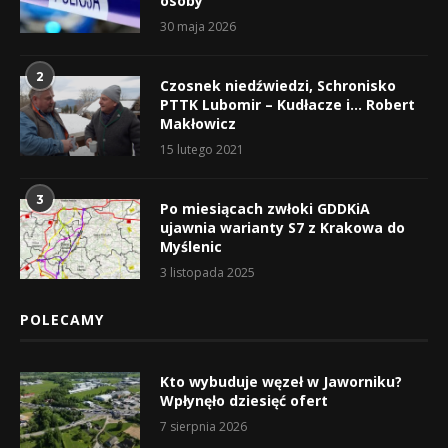
osoby
30 maja 2026
2
Czosnek niedźwiedzi, Schronisko
PTTK Lubomir – Kudłacze i… Robert
Makłowicz
15 lutego 2021
3
Po miesiącach zwłoki GDDKiA
ujawnia warianty S7 z Krakowa do
Myślenic
3 listopada 2025
POLECAMY
Kto wybuduje węzeł w Jaworniku?
Wpłynęło dziesięć ofert
7 sierpnia 2026