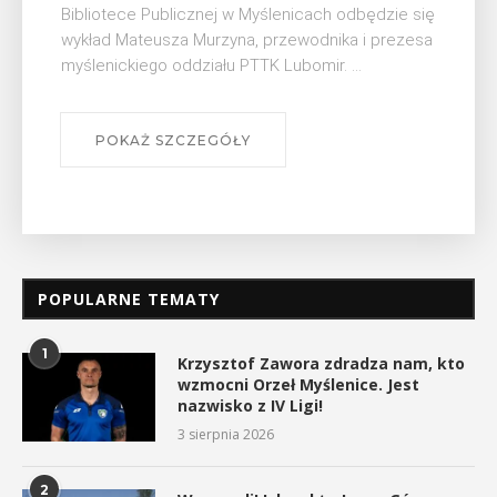
Myślimira. Wydarzenie organizowane przez
się
Muzeum Niepodległości w Myślenicach odbędzie
sa
się na ...
POKAŻ SZCZEGÓŁY
POPULARNE TEMATY
1
Krzysztof Zawora zdradza nam, kto
wzmocni Orzeł Myślenice. Jest
nazwisko z IV Ligi!
3 sierpnia 2026
2