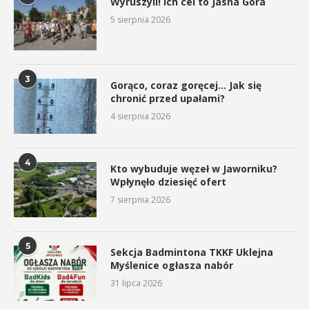
Wyruszyli! Ich cel to Jasna Góra
5 sierpnia 2026
3
Gorąco, coraz goręcej… Jak się
chronić przed upałami?
4 sierpnia 2026
4
Kto wybuduje węzeł w Jaworniku?
Wpłynęło dziesięć ofert
7 sierpnia 2026
5
Sekcja Badmintona TKKF Uklejna
Myślenice ogłasza nabór
31 lipca 2026