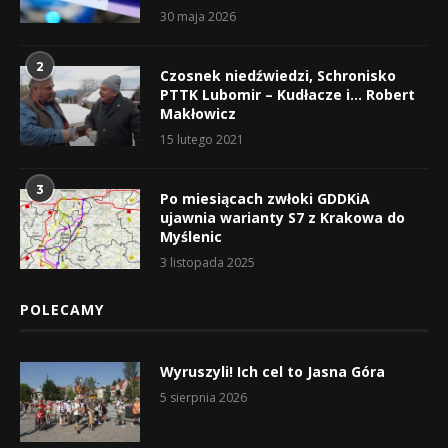
30 maja 2026
2
Czosnek niedźwiedzi, Schronisko
PTTK Lubomir – Kudłacze i… Robert
Makłowicz
15 lutego 2021
3
Po miesiącach zwłoki GDDKiA
ujawnia warianty S7 z Krakowa do
Myślenic
3 listopada 2025
POLECAMY
Wyruszyli! Ich cel to Jasna Góra
5 sierpnia 2026