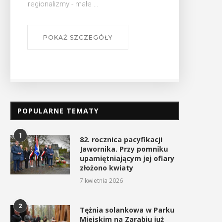
regionalizmy - małe ...
POKAŻ SZCZEGÓŁY
POPULARNE TEMATY
1
82. rocznica pacyfikacji
Jawornika. Przy pomniku
upamiętniającym jej ofiary
złożono kwiaty
7 kwietnia 2026
2
Tężnia solankowa w Parku
Miejskim na Zarabiu już