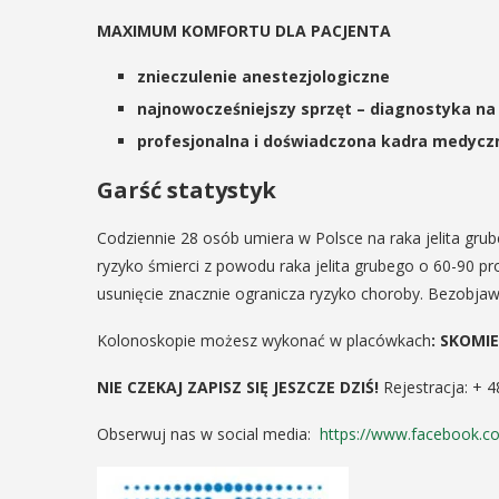
odbędzie się na ...
ltury i Sportu oraz Urząd ...
MAXIMUM KOMFORTU DLA PACJENTA
znieczulenie anestezjologiczne
POKAŻ SZCZEGÓŁY
AŻ SZCZEGÓŁY
najnowocześniejszy sprzęt – diagnostyka n
profesjonalna i doświadczona kadra medycz
Garść statystyk
Codziennie 28 osób umiera w Polsce na raka jelita g
ryzyko śmierci z powodu raka jelita grubego o 60-90 pr
usunięcie znacznie ogranicza ryzyko choroby. Bezobja
Kolonoskopie możesz wykonać w placówkach
:
SKOMIE
NIE CZEKAJ ZAPISZ SIĘ JESZCZE DZIŚ!
Rejestracja: + 
Obserwuj nas w social media:
https://www.facebook.co