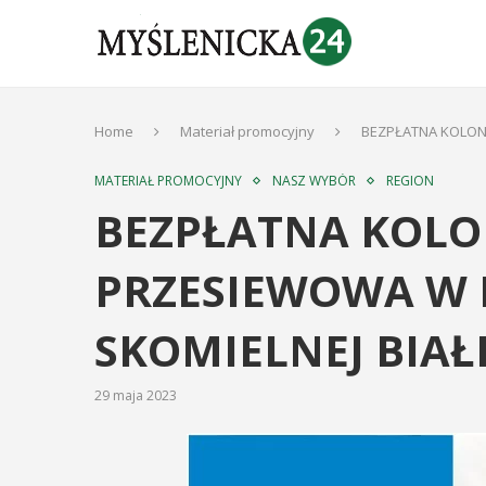
Home
Materiał promocyjny
BEZPŁATNA KOLON
MATERIAŁ PROMOCYJNY
NASZ WYBÓR
REGION
BEZPŁATNA KOL
PRZESIEWOWA W 
SKOMIELNEJ BIAŁ
29 maja 2023