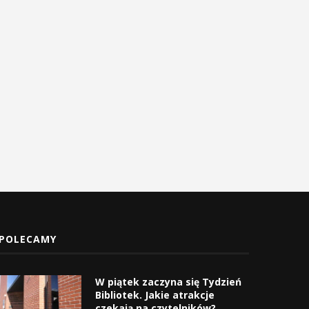
Czas zacząć sezon górskich
W Tokarni uczczono Dzi
wędrówek
Pamięci Polaków Ratując
Żydów...
10 kwietnia 2026
25 marca 2026
POLECAMY
W piątek zaczyna się Tydzień
Bibliotek. Jakie atrakcje
czekają na czytelników?