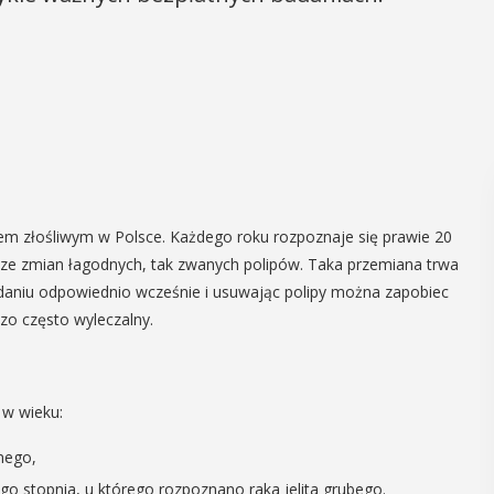
em złośliwym w Polsce. Każdego roku rozpoznaje się prawie 20
ę ze zmian łagodnych, tak zwanych polipów. Taka przemiana trwa
 badaniu odpowiednio wcześnie i usuwając polipy można zapobiec
zo często wyleczalny.
 w wieku:
nnego,
wszego stopnia, u którego rozpoznano raka jelita grubego.