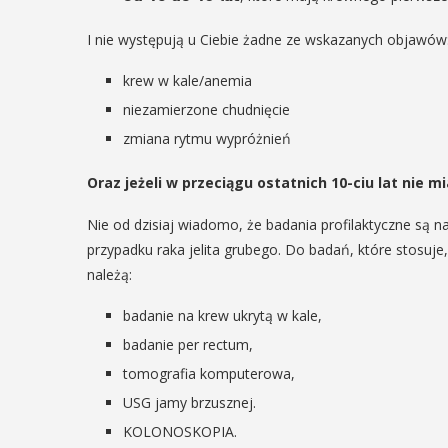
29
IPIEC
I nie występują u Ciebie żadne ze wskazanych objawów
8:00 -
krew w kale/anemia
SIERPIEŃ
8:00
08:00 - 18:00
niezamierzone chudnięcie
zmiana rytmu wypróżnień
Oraz jeżeli w przeciągu ostatnich 10-ciu lat nie
V Turniej
dzynarodowe
Myślimira.
Nie od dzisiaj wiadomo, że badania profilaktyczne są n
polskie
przypadku raka jelita grubego. Do badań, które stosuje
Mieszczanie
kania z
należą:
rzemieślnic
lorem
badanie na krew ukrytą w kale,
W ostatni weekend wakacji
badanie per rectum,
ne Międzynarodowe
sierpnia w Myślenicach o
ie Spotkania z Folklorem
tomografia komputerowa,
piąta edycja Turnieju Myśli
ę w dniach 13–20 lipca.
USG jamy brzusznej.
Wydarzenie organizowane
orem festiwalu jest Gmina
Muzeum Niepodległości w
KOLONOSKOPIA.
, wspierana przez Myślenicki