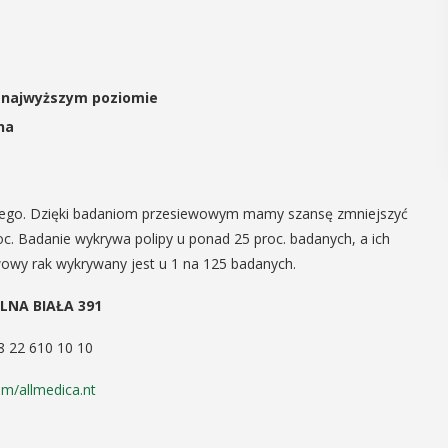
POKAŻ SZCZEGÓŁY
a najwyższym poziomie
na
rubego. Dzięki badaniom przesiewowym mamy szansę zmniejszyć
oc. Badanie wykrywa polipy u ponad 25 proc. badanych, a ich
wowy rak wykrywany jest u 1 na 125 badanych.
LNA BIAŁA 391
48 22 610 10 10
m/allmedica.nt