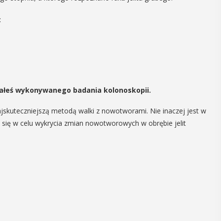
05
MAJ
:
12:00
Obchody Dnia
Godności Osób z
 miałeś wykonywanego badania kolonoskopii.
Niepełnosprawnośc
ajskuteczniejszą metodą walki z nowotworami. Nie inaczej jest w
, się w celu wykrycia zmian nowotworowych w obrębie jelit
Intelektualną
 i
y
Obchody Dnia Godności Osób z
Niepełnosprawnością Intelektualną,
, czyli 29-30
który przypada 5 maja, w Myślenicach
dbędzie się
rozpoczną się tradycyjnie od Przejazdu
mira.
Godności. Organizatorom tego
 przez
wydarzenia, czyli myślenickie koło ...
 Myślenicach