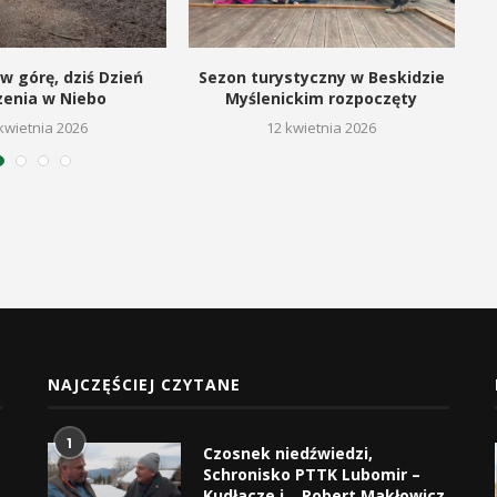
w górę, dziś Dzień
Sezon turystyczny w Beskidzie
zenia w Niebo
Myślenickim rozpoczęty
kwietnia 2026
12 kwietnia 2026
NAJCZĘŚCIEJ CZYTANE
1
Czosnek niedźwiedzi,
Schronisko PTTK Lubomir –
Kudłacze i… Robert Makłowicz