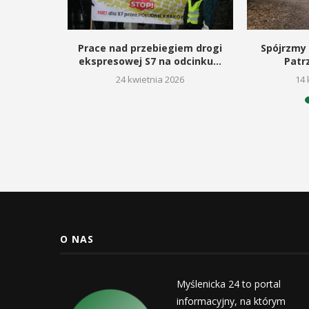
rojan,
Prace nad przebiegiem drogi
Spójrzmy 
acz kultury
ekspresowej S7 na odcinku...
Patr
26
24 kwietnia 2026
14 
O NAS
Myślenicka 24 to portal
informacyjny, na którym