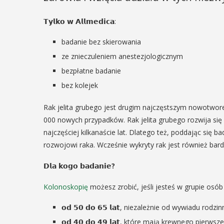
𝗧𝘆𝗹𝗸𝗼 𝘄 𝗔𝗹𝗹𝗺𝗲𝗱𝗶𝗰𝗮:
badanie bez skierowania
ze znieczuleniem anestezjologicznym
bezpłatne badanie
bez kolejek
Rak jelita grubego jest drugim najczęstszym nowotwor
000 nowych przypadków. Rak jelita grubego rozwija si
najczęściej kilkanaście lat. Dlatego też, poddając się
rozwojowi raka. Wcześnie wykryty rak jest również bard
𝗗𝗹𝗮
𝗸𝗼𝗴𝗼
𝗯𝗮𝗱𝗮𝗻𝗶𝗲
?
Kolonoskopię
możesz zrobić, jeśli jesteś w grupie osób
𝗼𝗱 𝟱𝟬 𝗱𝗼 𝟲𝟱 𝗹𝗮𝘁, niezależnie od wywiadu rodzi
𝗼𝗱 𝟰𝟬 𝗱𝗼 𝟰𝟵 𝗹𝗮𝘁, które mają krewnego pier