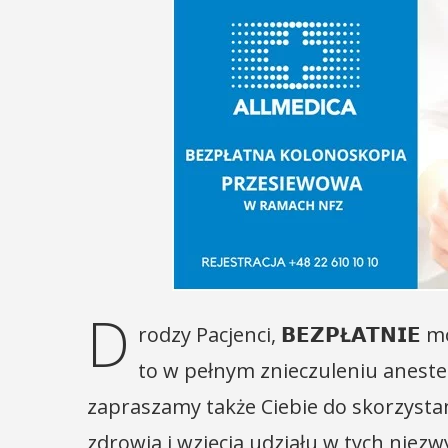
D
rodzy Pacjenci,
𝗕𝗘𝗭𝗣Ł𝗔𝗧𝗡𝗜𝗘
mo
to w pełnym znieczuleniu anest
zapraszamy także Ciebie do skorzystani
zdrowia i wzięcia udziału w tych niez