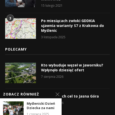
15 lutego 2021
3
Po miesiącach zwłoki GDDKiA
ujawnia warianty S7 z Krakowa do
Myślenic
3 listopada 2025
POLECAMY
Kto wybuduje węzeł w Jaworniku?
Wpłynęło dziesięć ofert
7 sierpnia 2026
ZOBACZ RÓWNIEŻ
Wyruszyli! Ich cel to Jasna Góra
5 sierpnia 2026
Myślenicki Dzień
Dziecka za nami
1 czerwca 2025