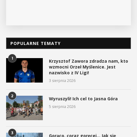
POPULARNE TEMATY
1
Krzysztof Zawora zdradza nam, kto
wzmocni Orzeł Myślenice. Jest
nazwisko z IV Ligi!
3 sierpnia 2026
2
Wyruszyli! Ich cel to Jasna Góra
5 sierpnia 2026
3
Gorąco, coraz goręcej… Jak się