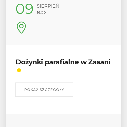
12
SIERPIEŃ
17:00
Wykład „Jak zdobyć
odznaki na myślenickich
szlakach?”
W środę 12 sierpnia o godz. 17 w Miejskiej
Bibliotece Publicznej w Myślenicach odbędzie się
wykład Mateusza Murzyna, przewodnika i prezesa
myślenickiego oddziału PTTK Lubomir. ...
POKAŻ SZCZEGÓŁY