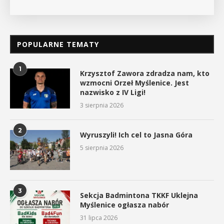
POPULARNE TEMATY
1
Krzysztof Zawora zdradza nam, kto
wzmocni Orzeł Myślenice. Jest
nazwisko z IV Ligi!
3 sierpnia 2026
2
Wyruszyli! Ich cel to Jasna Góra
5 sierpnia 2026
3
Sekcja Badmintona TKKF Uklejna
Myślenice ogłasza nabór
31 lipca 2026