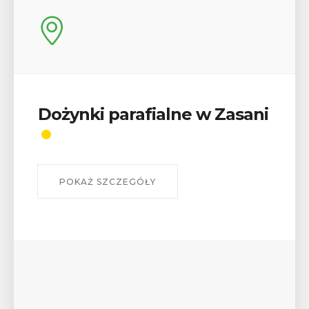
Wykład „Jak zdobyć
odznaki na myślenickich
szlakach?”
W środę 12 sierpnia o godz. 17 w Miejskiej
Bibliotece Publicznej w Myślenicach odbędzie się
wykład Mateusza Murzyna, przewodnika i prezesa
myślenickiego oddziału PTTK Lubomir. ...
POKAŻ SZCZEGÓŁY