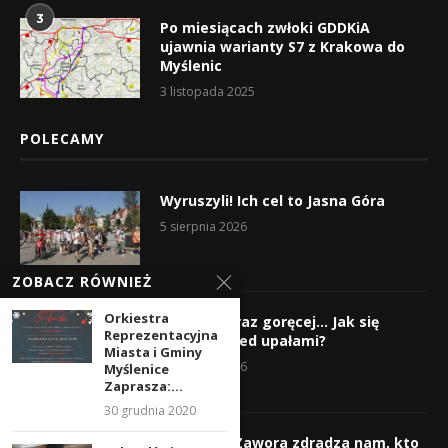
3
Po miesiącach zwłoki GDDKiA
ujawnia warianty S7 z Krakowa do
Myślenic
3 listopada 2025
POLECAMY
Wyruszyli! Ich cel to Jasna Góra
5 sierpnia 2026
ZOBACZ RÓWNIEŻ
Orkiestra
Gorąco, coraz goręcej… Jak się
Reprezentacyjna
chronić przed upałami?
Miasta i Gminy
4 sierpnia 2026
Myślenice
Zaprasza:...
30 grudnia 2020
Krzysztof Zawora zdradza nam, kto