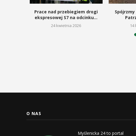
rojan,
Prace nad przebiegiem drogi
Spójrzmy 
acz kultury
ekspresowej S7 na odcinku...
Patr
26
24 kwietnia 2026
14 
O NAS
Myślenicka 24 to portal