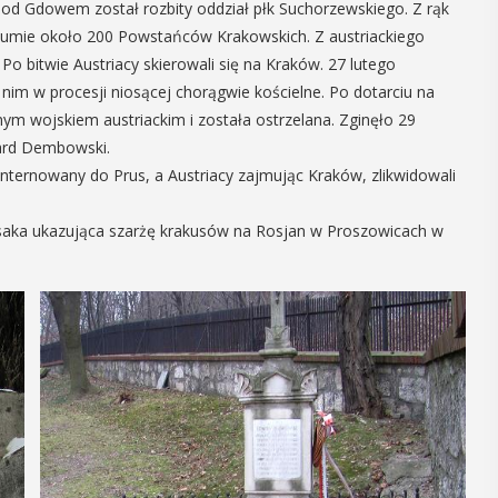
Pod Gdowem został rozbity oddział płk Suchorzewskiego. Z rąk
05
w sumie około 200 Powstańców Krakowskich. Z austriackiego
MAJ
Po bitwie Austriacy skierowali się na Kraków. 27 lutego
12:00
nim w procesji niosącej chorągwie kościelne. Po dotarciu na
nym wojskiem austriackim i została ostrzelana. Zginęło 29
ard Dembowski.
Obchody Dnia
internowany do Prus, a Austriacy zajmując Kraków, zlikwidowali
Godności Osób z
ossaka ukazująca szarżę krakusów na Rosjan w Proszowicach w
Niepełnosprawnośc
Intelektualną
 i
y
Obchody Dnia Godności Osób z
Niepełnosprawnością Intelektualną,
, czyli 29-30
który przypada 5 maja, w Myślenicach
dbędzie się
rozpoczną się tradycyjnie od Przejazdu
mira.
Godności. Organizatorom tego
 przez
wydarzenia, czyli myślenickie koło ...
 Myślenicach