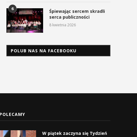
6
Śpiewając sercem skradli
Czas zacząć sezon górskich
W Tokarni uczczono Dzi
serca publiczności
wędrówek
Pamięci Polaków Ratując
Żydów...
8 kwietnia 2026
10 kwietnia 2026
25 marca 2026
POLUB NAS NA FACEBOOKU
POLECAMY
W piątek zaczyna się Tydzień