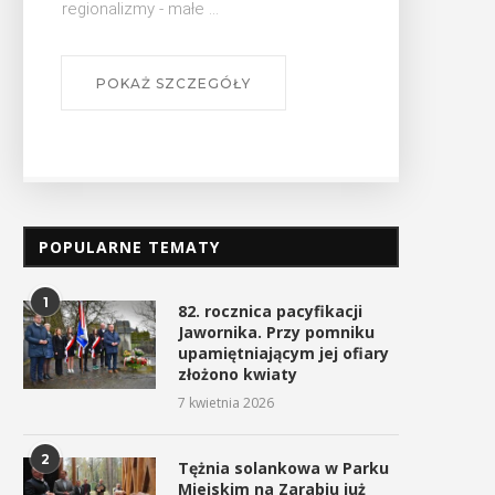
regionalizmy - małe ...
POKAŻ SZCZEGÓŁY
POPULARNE TEMATY
1
82. rocznica pacyfikacji
Jawornika. Przy pomniku
upamiętniającym jej ofiary
złożono kwiaty
7 kwietnia 2026
2
Tężnia solankowa w Parku
Miejskim na Zarabiu już