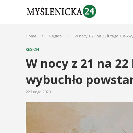
Home
Region
W nocy z 21 na 22 lutego 1846 
REGION
W nocy z 21 na 22
wybuchło powsta
22 lutego 2020