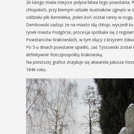
26 lutego miała miejsce jedyna bitwa tego powstania. 
29
chłopskich, przy biernym udziale Austriaków zginęło 
IPIEC
oddziału płk Benedeka, jeden koń został ranny w nogę. 
8:00 -
SIERPIEŃ
Dembowski sadząc że na miasto idą chłopi, wyszedł ku 
8:00
08:00 - 18:00
rynek miasta Podgórze, procesja spotkała się z regular
Powstańców Krakowskich, w tym idący z krzyżem Edw
Po 5-u dniach powstanie upadło, zaś Tyssowski został 
definitywnie Rzeczpospolitą Krakowską.
V Turniej
dzynarodowe
Na poniższej grafice znajduje się akwarela Juliusza K
Myślimira.
polskie
1846 roku.
Mieszczanie
kania z
rzemieślnic
lorem
W ostatni weekend wakacji
ne Międzynarodowe
sierpnia w Myślenicach o
ie Spotkania z Folklorem
piąta edycja Turnieju Myśli
ę w dniach 13–20 lipca.
Wydarzenie organizowane
orem festiwalu jest Gmina
Muzeum Niepodległości w
, wspierana przez Myślenicki